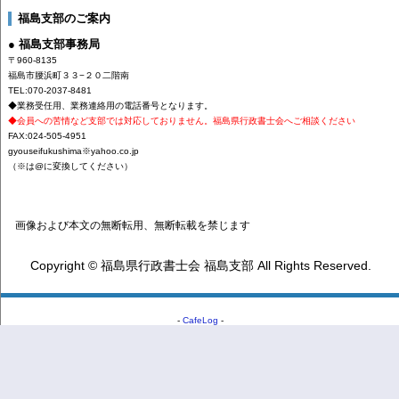
福島支部のご案内
● 福島支部事務局
〒960-8135
福島市腰浜町３３−２０二階南
TEL:070-2037-8481
◆業務受任用、業務連絡用の電話番号となります。
◆会員への苦情など支部では対応しておりません。福島県行政書士会へご相談ください
FAX:024-505-4951
gyouseifukushima※yahoo.co.jp
（※は@に変換してください）
画像および本文の無断転用、無断転載を禁じます
Copyright © 福島県行政書士会 福島支部 All Rights Reserved.
-
CafeLog
-