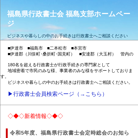
福島県行政書士会 福島支部ホームペー
ジ
ビジネスや暮らしの中のお手続きは行政書士へご相談ください
■伊達市 ■福島市 ■二本松市 ■本宮市
■伊達郡（川俣町･桑折町･国見町） ■安達郡（大玉村） 管内の
180名を超える行政書士が行政手続きの専門家として
地域密着で市民のみな様、事業者のみな様をサポートしておりま
す。
ビジネスや暮らしの中のお手続きは行政書士へご相談ください。
▶行政書士会員検索ページ（→こちら）
◇◆◇新着情報◇◆◇
令和5年度、福島県行政書士会定時総会のお知ら