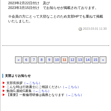
2023年2月22日付け 及び
2023年3月15日付け でお知らせが掲載されております。
※会員の方にとって大切なことのため支部HPでも重ねて掲載
いたしました。
2023.03.01 11:30
«
6
7
8
9
10
11
12
13
14
15
»
支部よりお知らせ
▶
支部長挨拶
（→こちら）
▶
こんな時は行政書士にご相談ください
（→こちら）
▶
勉強G,親睦G募集
（→こちら）
▶
【重要】一般倫理研修は義務となります
（→こちら）