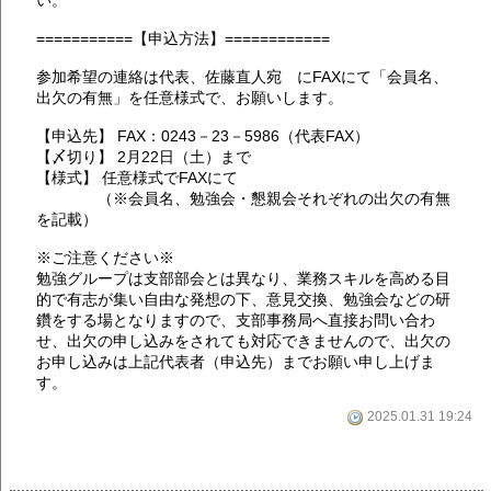
===========【申込方法】============
参加希望の連絡は代表、佐藤直人宛 にFAXにて「会員名、
出欠の有無」を任意様式で、お願いします。
【申込先】 FAX：0243－23－5986（代表FAX）
【〆切り】 2月22日（土）まで
【様式】 任意様式でFAXにて
（※会員名、勉強会・懇親会それぞれの出欠の有無
を記載）
※ご注意ください※
勉強グループは支部部会とは異なり、業務スキルを高める目
的で有志が集い自由な発想の下、意見交換、勉強会などの研
鑽をする場となりますので、支部事務局へ直接お問い合わ
せ、出欠の申し込みをされても対応できませんので、出欠の
お申し込みは上記代表者（申込先）までお願い申し上げま
す。
2025.01.31 19:24