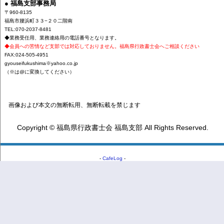
● 福島支部事務局
〒960-8135
福島市腰浜町３３−２０二階南
TEL:070-2037-8481
◆業務受任用、業務連絡用の電話番号となります。
◆会員への苦情など支部では対応しておりません。福島県行政書士会へご相談ください
FAX:024-505-4951
gyouseifukushima※yahoo.co.jp
（※は@に変換してください）
画像および本文の無断転用、無断転載を禁じます
Copyright © 福島県行政書士会 福島支部 All Rights Reserved.
-
CafeLog
-