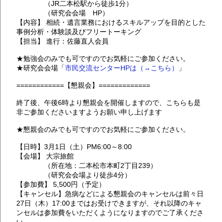
（JR二本松駅から徒歩1分）
（研究会会場 HP）
【内容】 相続・遺言業務におけるスキルアップを目的とした
事例分析・体験談及びフリートーキング
【担当】 進行：佐藤直人会員
★勉強会のみでも可ですのでお気軽にご参加ください。
★研究会会場「
市民交流センターHPは（→こちら）
」
============【懇親会】=============
終了後、午後6時より懇親会を開催しますので、こちらも是
非ご参加くださいますようお願い申し上げます
★懇親会のみでも可ですのでお気軽にご参加ください。
【日時】3月1日（土）PM6:00～8:00
【会場】 大宗旅館
（所在地：二本松市本町2丁目239）
（研究会会場より徒歩4分）
【参加費】 5,500円（予定）
【キャンセル】急病などによる懇親会のキャンセルは前々日
27日（木）17:00まではお受けできますが、それ以降のキャ
ンセルは参加費をいただくようになりますのでご了承くださ
い。