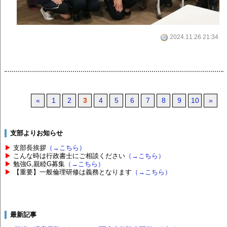
2024.11.26 21:34
«
1
2
3
4
5
6
7
8
9
10
»
支部よりお知らせ
▶
支部長挨拶
（→こちら）
▶
こんな時は行政書士にご相談ください
（→こちら）
▶
勉強G,親睦G募集
（→こちら）
▶
【重要】一般倫理研修は義務となります
（→こちら）
最新記事